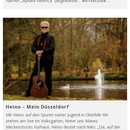
Namen „Apidea Mellifica“ (abgewande
...
WEITERLESEN ...
Heino – Mein Düsseldorf
Mit Heino auf den Spuren seiner Jugend in Oberbilk Wir
stehen am See im Volksgarten, hinter uns Manes
Meckenstocks Kurhaus. Heino deutet nach links: „Da, auf der