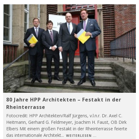
80 Jahre HPP Architekten – Festakt in der
Rheinterrasse
Fotocredit: HPP Architekten/Ralf Jürgens, v.l.n.r. Dr. Axel C.
Heitmann, Gerhard G. Feldmeyer, Joachim H. Faust, OB Dirk
Elbers Mit einem großen Festakt in der Rheinterrasse feierte
das internationale Architekt
...
WEITERLESEN ...