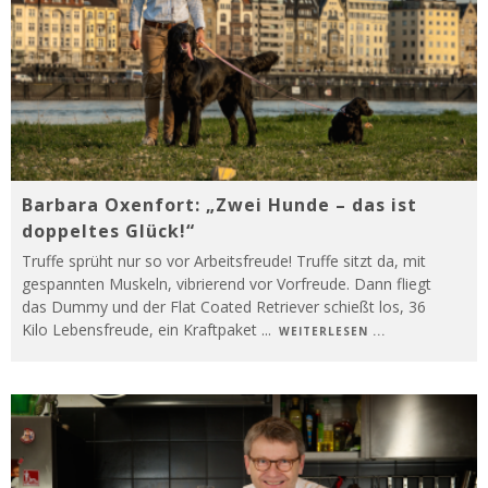
Barbara Oxenfort: „Zwei Hunde – das ist
doppeltes Glück!“
Truffe sprüht nur so vor Arbeitsfreude! Truffe sitzt da, mit
gespannten Muskeln, vibrierend vor Vorfreude. Dann fliegt
das Dummy und der Flat Coated Retriever schießt los, 36
Kilo Lebensfreude, ein Kraftpaket
...
WEITERLESEN ...