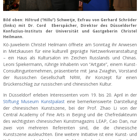
Bild oben: Hiltrud (“Hillu”) Schwetje, Exfrau von Gerhard Schröder
(links) mit Dr. Cord Eberspächer, Direktor des Düsseldorfer
Konfuzius-Instituts der Universität und Gastgeberin Christel
Heilmann.
Kö-Juwelierin Christel Heilmann öffnete am Sonntag ihr Anwesen
in Metzkausen für eine kulturell geprägte Netzwerkveranstaltung
– ein Haus als Kultursalon im Zeichen Russlands und Chinas.
Leoni Spiekermann, rührige Inhaberin von “Artgate”, einem Kunst-
Consultingunternehmen, präsentierte mit Jana Zviaghin, Vorstand
der Russischen Gesellschaft NRW, ihr Konzept für einen
Brückenschlag zur russischen und chinesischen Kultur.
In Düsseldorf erleben Interessenten vom 19. bis 20. April in der
Stiftung Museum Kunstpalast
eine bemerkenswerte Darstellung
der chinesischen Kunstszene, bei der Prof. Zhao Li von der
Central Academy of Fine Arts in Beijing und die Chefredakteurin
des wichtigsten chinesischen Kunstmagazins LEAP, Cao Dan, nur
zwei von mehreren Referenten sind, die die chinesische
Kunstszene ausleuchten. Eine weitere Initiative ist eine Kunst- und