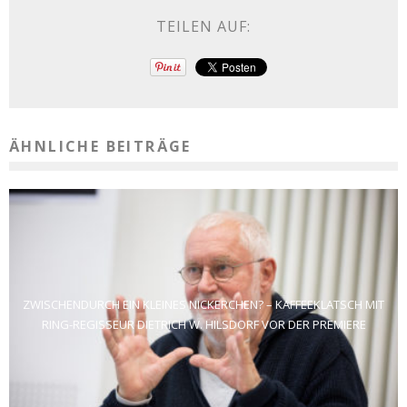
TEILEN AUF:
ÄHNLICHE BEITRÄGE
ZWISCHENDURCH EIN KLEINES NICKERCHEN? – KAFFEEKLATSCH MIT
RING-REGISSEUR DIETRICH W. HILSDORF VOR DER PREMIERE