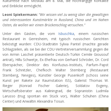
Kulturreise nach Moskau am 8. Mai, die hochrangige Kontakte
und Einblicke ermöglicht.
Leoni Spiekermann:
“Wir wissen viel zu wenig über die gewaltigen
und interessanten Kunstmärkte in Russland, China und im Nahen
Osten, da wollen wir einen Brückenschlag versuchen.”
Unter den Gästen, die vom
Isbuschka
, einem russischen
Restaurant in Gerresheim, mit typisch russischen Gerichten
beköstigt wurden: CDU-Stadträtin Sylvia Pantel (machte gerade
Schlagzeilen, als sie bei der CDU-Vertreterversammlung gegen die
von Armin Laschet präsentierte Deutsch-Türkin Cemile Giousouf
antrat), Hillu Schwetje, Ex-Ehefrau von Gerhard Schröder, Dr. Cord
Eberspächer, Direktor des Konfuzius-Instituts, Parfum-Papst
Frank Schnitzler, Chefkoch Walter Stemberg (Restaurant
Stemberg, Neviges), Künstler George Pusenkoff (schoss seine
Kunst per Rakete zur Raumstation ISS), Galerist Thomas W.
Rieger (Konrad Fischer Galerie), Soldatov Evgeny,
Wirtschaftsberater aus Kaliningrad, die Sopranistin Ludmila
Larusso (trug spontan ein Stück vor), Walter Schuhen (China
Center) und Anwältin Alexandra Tosun.