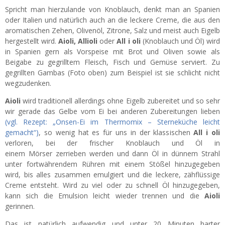
Spricht man hierzulande von Knoblauch, denkt man an Spanien
oder Italien und natürlich auch an die leckere Creme, die aus den
aromatischen Zehen, Olivenöl, Zitrone, Salz und meist auch Eigelb
hergestellt wird.
Aioli, Allioli
oder
All i oli
(Knoblauch und Öl) wird
in Spanien gern als Vorspeise mit Brot und Oliven sowie als
Beigabe zu gegrilltem Fleisch, Fisch und Gemüse serviert. Zu
gegrillten Gambas (Foto oben) zum Beispiel ist sie schlicht nicht
wegzudenken.
Aioli
wird traditionell allerdings ohne Eigelb zubereitet und so sehr
wir gerade das Gelbe vom Ei bei anderen Zubereitungen lieben
(vgl. Rezept: „Onsen-Ei im Thermomix – Sterneküche leicht
gemacht“)
, so wenig hat es für uns in der klassischen
All i oli
verloren, bei der frischer Knoblauch und Öl in
einem Mörser zerrieben werden und dann Öl in dünnem Strahl
unter fortwährendem Rühren mit einem Stößel hinzugegeben
wird, bis alles zusammen emulgiert und die leckere, zähflüssige
Creme entsteht. Wird zu viel oder zu schnell Öl hinzugegeben,
kann sich die Emulsion leicht wieder trennen und die
Aioli
gerinnen.
Das ist natürlich aufwendig und unter 20 Minuten harter