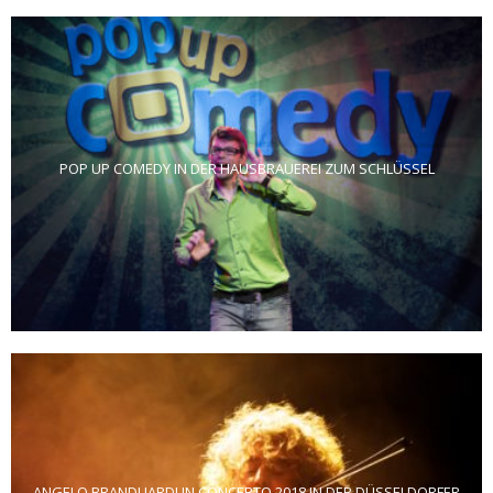
POP UP COMEDY IN DER HAUSBRAUEREI ZUM SCHLÜSSEL
ANGELO BRANDUARDI IN CONCERTO 2018 IN DER DÜSSELDORFER