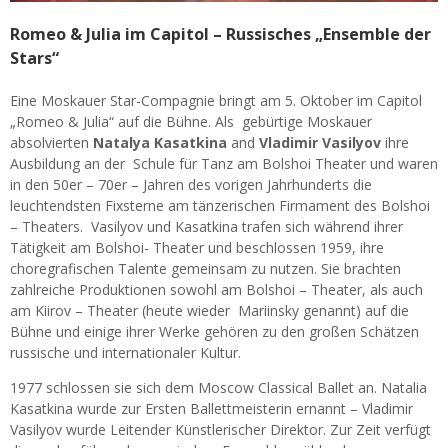
Romeo & Julia im Capitol – Russisches „Ensemble der
Stars“
Eine Moskauer Star-Compagnie bringt am 5. Oktober im Capitol
„Romeo & Julia“ auf die Bühne. Als gebürtige Moskauer
absolvierten
Natalya Kasatkina
and
Vladimir Vasilyov
ihre
Ausbildung an der Schule für Tanz am Bolshoi Theater und waren
in den 50er – 70er – Jahren des vorigen Jahrhunderts die
leuchtendsten Fixsterne am tänzerischen Firmament des Bolshoi
– Theaters. Vasilyov und Kasatkina trafen sich während ihrer
Tätigkeit am Bolshoi- Theater und beschlossen 1959, ihre
choregrafischen Talente gemeinsam zu nutzen. Sie brachten
zahlreiche Produktionen sowohl am Bolshoi – Theater, als auch
am Kiirov – Theater (heute wieder Mariinsky genannt) auf die
Bühne und einige ihrer Werke gehören zu den großen Schätzen
russische und internationaler Kultur.
1977 schlossen sie sich dem Moscow Classical Ballet an. Natalia
Kasatkina wurde zur Ersten Ballettmeisterin ernannt – Vladimir
Vasilyov wurde Leitender Künstlerischer Direktor. Zur Zeit verfügt