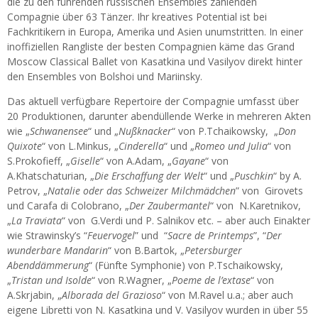
die zu den führenden russischen Ensembles zählenden
Compagnie über 63 Tänzer. Ihr kreatives Potential ist bei
Fachkritikern in Europa, Amerika und Asien unumstritten. In einer
inoffiziellen Rangliste der besten Compagnien käme das Grand
Moscow Classical Ballet von Kasatkina und Vasilyov direkt hinter
den Ensembles von Bolshoi und Mariinsky.
Das aktuell verfügbare Repertoire der Compagnie umfasst über
20 Produktionen, darunter abendüllende Werke in mehreren Akten
wie „
Schwanensee
“ und „
Nußknacker
“ von P.Tchaikowsky, „
Don
Quixote
“ von L.Minkus, „
Cin­derella
“ und „
Romeo und Julia
“ von
S.Prokofieff, „
Giselle
“ von A.Adam, „
Gayane
“ von
A.Khatschaturian, „
Die Erschaffung der Welt
“ und „
Puschkin
“ by A.
Petrov, „
Natalie oder das Schweizer Milchmädchen
” von Girovets
und Carafa di Colobrano, „
Der Zaubermantel
“ von N.Karetnikov,
„
La Traviata
“ von G.Verdi und P. Salnikov etc. – aber auch Einakter
wie Strawinsky’s “
Feuervogel
” und “
Sacre de Printemps
”, “
Der
wunderbare Mandarin
“ von B.Bartok, „
Petersburger
Abenddämmerung
“ (Fünfte Symphonie) von P.Tschaikowsky,
„
Tristan und Isolde
“ von R.Wagner, „
Poeme de l’extase
“ von
A.Skrjabin, „
Alborada del Grazioso
“ von M.Ravel u.a.; aber auch
eigene Libretti von N. Kasatkina und V. Vasilyov wurden in über 55