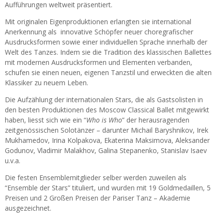
Aufführungen weltweit präsentiert.
Mit originalen Eigenproduktionen erlangten sie international
Anerkennung als innovative Schöpfer neuer choregrafischer
Ausdrucksformen sowie einer individuellen Sprache innerhalb der
Welt des Tanzes. Indem sie die Tradition des klassischen Ballettes
mit modernen Ausdrucksformen und Elementen verbanden,
schufen sie einen neuen, eigenen Tanzstil und erweckten die alten
Klassiker zu neuem Leben.
Die Aufzählung der internationalen Stars, die als Gastsolisten in
den besten Produktionen des Moscow Classical Ballet mitgewirkt
haben, liesst sich wie ein “
Who is Who
” der herausragenden
zeitgenössischen Solotänzer – darunter Michail Baryshnikov, Irek
Mukhamedov, Irina Kolpakova, Ekaterina Maksimova, Aleksander
Godunov, Vladimir Malakhov, Galina Stepanenko, Stanislav Isaev
u.v.a.
Die festen Ensemblemitglieder selber werden zuweilen als
“Ensemble der Stars” tituliert, und wurden mit 19 Goldmedaillen, 5
Preisen und 2 Großen Preisen der Pariser Tanz – Akademie
ausgezeichnet.