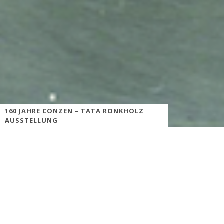
160 JAHRE CONZEN – TATA RONKHOLZ
AUSSTELLUNG
160 JAHRE CONZEN – Jubiläumsfeier mit Werken der Becher-
Schülerin Tata Ronkholz CONZEN am Carlsplatz präsentiert ab
dem 28. Juni 2014 eine außergewöhnliche Ausstellung mit
Fotografien der Becher-Schülerin Tata Ronkholz. Neben Candida
Höfer, Axel Hütte, Thomas Ruff, Andreas Gursky und Thomas
Struth gehört die im Jahr 1997 verstorbene Tata Ronkholz zu
einer Gruppe der ersten und einflussreichsten Schüler von Bernd
Becher an der Kunstakademie Düsseldorf.