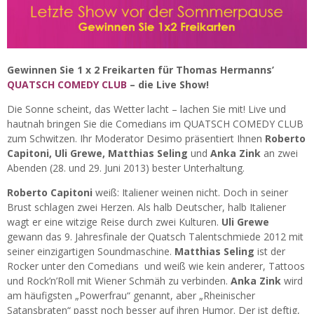
Gewinnen Sie 1 x 2 Freikarten für Thomas Hermanns’
QUATSCH COMEDY CLUB
– die Live Show!
Die Sonne scheint, das Wetter lacht – lachen Sie mit! Live und
hautnah bringen Sie die Comedians im QUATSCH COMEDY CLUB
zum Schwitzen. Ihr Moderator Desimo präsentiert Ihnen
Roberto
Capitoni, Uli Grewe, Matthias Seling
und
Anka Zink
an zwei
Abenden (28. und 29. Juni 2013) bester Unterhaltung.
Roberto Capitoni
weiß: Italiener weinen nicht. Doch in seiner
Brust schlagen zwei Herzen. Als halb Deutscher, halb Italiener
wagt er eine witzige Reise durch zwei Kulturen.
Uli Grewe
gewann das 9. Jahresfinale der Quatsch Talentschmiede 2012 mit
seiner einzigartigen Soundmaschine.
Matthias Seling
ist der
Rocker unter den Comedians und weiß wie kein anderer, Tattoos
und Rock’n’Roll mit Wiener Schmäh zu verbinden.
Anka Zink
wird
am häufigsten „Powerfrau“ genannt, aber „Rheinischer
Satansbraten“ passt noch besser auf ihren Humor. Der ist deftig,