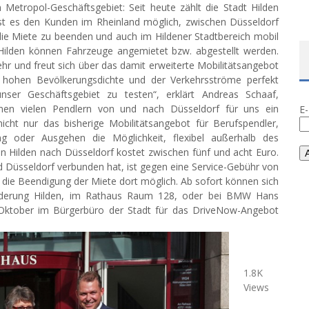
tropol-Geschäftsgebiet: Seit heute zählt die Stadt Hilden
st es den Kunden im Rheinland möglich, zwischen Düsseldorf
 die Miete zu beenden und auch im Hildener Stadtbereich mobil
 Hilden können Fahrzeuge angemietet bzw. abgestellt werden.
ehr und freut sich über das damit erweiterte Mobilitätsangebot
r hohen Bevölkerungsdichte und der Verkehrsströme perfekt
ser Geschäftsgebiet zu testen“, erklärt Andreas Schaaf,
einen vielen Pendlern von und nach Düsseldorf für uns ein
E
icht nur das bisherige Mobilitätsangebot für Berufspendler,
ing oder Ausgehen die Möglichkeit, flexibel außerhalb des
 Hilden nach Düsseldorf kostet zwischen fünf und acht Euro.
 Düsseldorf verbunden hat, ist gegen eine Service-Gebühr von
d die Beendigung der Miete dort möglich. Ab sofort können sich
sförderung Hilden, im Rathaus Raum 128, oder bei BMW Hans
Oktober im Bürgerbüro der Stadt für das DriveNow-Angebot
1.8K
Views