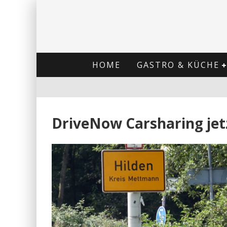
HOME
GASTRO & KÜCHE
DriveNow Carsharing jetz