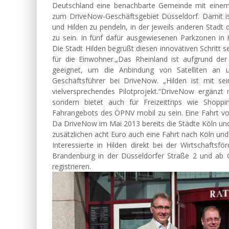
Deutschland eine benachbarte Gemeinde mit einem Me
zum DriveNow-Geschäftsgebiet Düsseldorf. Damit i
und Hilden zu pendeln, in der jeweils anderen Stadt
zu sein. In fünf dafür ausgewiesenen Parkzonen in
Die Stadt Hilden begrüßt diesen innovativen Schritt s
für die Einwohner.„Das Rheinland ist aufgrund de
geeignet, um die Anbindung von Satelliten an un
Geschäftsführer bei DriveNow. „Hilden ist mit s
vielversprechendes Pilotprojekt.“DriveNow ergänzt n
sondern bietet auch für Freizeittrips wie Shopp
Fahrangebots des ÖPNV mobil zu sein. Eine Fahrt von
Da DriveNow im Mai 2013 bereits die Städte Köln und
zusätzlichen acht Euro auch eine Fahrt nach Köln un
Interessierte in Hilden direkt bei der Wirtschaft
Brandenburg in der Düsseldorfer Straße 2 und ab 
registrieren.