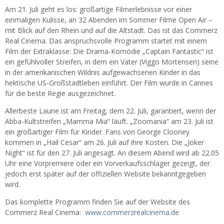
Am 21. Juli geht es los: großartige Filmerlebnisse vor einer
einmaligen Kulisse, an 32 Abenden im Sommer Filme Open Air –
mit Blick auf den Rhein und auf die Altstadt. Das ist das Commerz
Real Cinema. Das anspruchsvolle Programm startet mit einem
Film der Extraklasse: Die Drama-Komödie „Captain Fantastic“ ist
ein gefühlvoller Streifen, in dem ein Vater (Viggo Mortensen) seine
in der amerikanischen Wildnis aufgewachsenen Kinder in das
hektische US-Großstadtleben einführt. Der Film wurde in Cannes
für die beste Regie ausgezeichnet.
Allerbeste Laune ist am Freitag, dem 22. Juli, garantiert, wenn der
Abba-Kultstreifen „Mamma Mia“ läuft. „Zoomania“ am 23. Juli ist
ein großartiger Film für Kinder. Fans von George Clooney
kommen in „Hail Cesar“ am 26. Juli auf ihre Kosten. Die „Joker
Night“ ist für den 27. Juli angesagt. An diesem Abend wird ab 22.05
Uhr eine Vorpremiere oder ein Vorverkaufsschlager gezeigt, der
jedoch erst später auf der offiziellen Website bekanntgegeben
wird.
Das komplette Programm finden Sie auf der Website des
Commerz Real Cinema:
www.commerzrealcinema.de