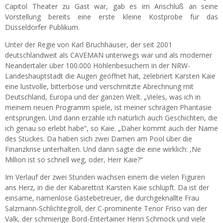
Capitol Theater zu Gast war, gab es im Anschluß an seine
Vorstellung bereits eine erste kleine Kostprobe für das
Düsseldorfer Publikum.
Unter der Regie von Karl Bruchhäuser, der seit 2001
deutschlandweit als CAVEMAN unterwegs war und als moderner
Neandertaler über 100.000 Höhlenbesuchern in der NRW-
Landeshauptstadt die Augen geöffnet hat, zelebriert Karsten Kaie
eine lustvolle, bitterböse und verschmitzte Abrechnung mit
Deutschland, Europa und der ganzen Welt. „Vieles, was ich in
meinem neuen Programm spiele, ist meiner schrägen Phantasie
entsprungen. Und dann erzähle ich natürlich auch Geschichten, die
ich genau so erlebt habe“, so Kaie. „Daher kommt auch der Name
des Stückes. Da haben sich zwei Damen am Pool über die
Finanzkrise unterhalten. Und dann sagte die eine wirklich: ,Ne
Million ist so schnell weg, oder, Herr Kaie?“
Im Verlauf der zwei Stunden wachsen einem die vielen Figuren
ans Herz, in die der Kabarettist Karsten Kaie schlüpft. Da ist der
einsame, namenlose Gästebetreuer, die durchgeknallte Frau
Salzmann-Schlichtegroll, der C-prominente Tenor Friso van der
Valk, der schmierige Bord-Entertainer Henri Schmock und viele