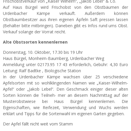
Frischobstverkauf von „Kaiser Wilhelm“, „Jakob Lebel“ & Co.
Auf Haus Bürgel wird Frischobst von den Obstbäumen der
Urdenbacher Kämpe verkauft. Außerdem können
Obstbaumbesitzer aus ihren eigenen Äpfeln Saft pressen lassen
(Behälter bitte mitbringen). Daneben gibt es Infos rund ums Obst.
Verkauf solange der Vorrat reicht.
Alte Obstsorten kennenlernen
Donnerstag, 10. Oktober, 17.30 bis 19 Uhr
Haus Bürgel, Monheim-Baumberg, Urdenbacher Weg
Anmeldung unter 02173.95 17 43 erforderlich, Gebühr: 4,30 Euro
Leitung: Ralf Badtke , Biologische Station
In der Urdenbacher Kämpe wachsen über 25 verschiedene
Apfelsorten mit so wohlklingenden Namen wie „Kaiser-Wilhelm-
Apfel“ oder „Jakob Lebel“. Den Geschmack einiger dieser alten
Sorten können die Teilneh- mer an diesem Nachmittag auf der
Musterobstwiese bei Haus Bürgel kennenlernen. Die
Eigenschaften, wie Reifezeit, Verwendung und Wuchs werden
erklärt und Tipps für die Sortenwahl im eigenen Garten gegeben.
Der Apfel fällt nicht weit vom Stamm