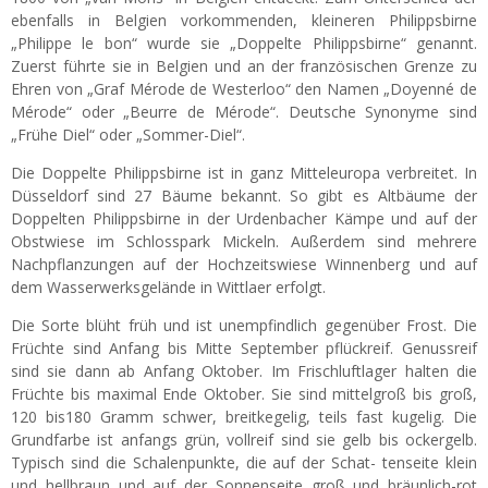
ebenfalls in Belgien vorkommenden, kleineren Philippsbirne
„Philippe le bon“ wurde sie „Doppelte Philippsbirne“ genannt.
Zuerst führte sie in Belgien und an der französischen Grenze zu
Ehren von „Graf Mérode de Westerloo“ den Namen „Doyenné de
Mérode“ oder „Beurre de Mérode“. Deutsche Synonyme sind
„Frühe Diel“ oder „Sommer-Diel“.
Die Doppelte Philippsbirne ist in ganz Mitteleuropa verbreitet. In
Düsseldorf sind 27 Bäume bekannt. So gibt es Altbäume der
Doppelten Philippsbirne in der Urdenbacher Kämpe und auf der
Obstwiese im Schlosspark Mickeln. Außerdem sind mehrere
Nachpflanzungen auf der Hochzeitswiese Winnenberg und auf
dem Wasserwerksgelände in Wittlaer erfolgt.
Die Sorte blüht früh und ist unempfindlich gegenüber Frost. Die
Früchte sind Anfang bis Mitte September pflückreif. Genussreif
sind sie dann ab Anfang Oktober. Im Frischluftlager halten die
Früchte bis maximal Ende Oktober. Sie sind mittelgroß bis groß,
120 bis180 Gramm schwer, breitkegelig, teils fast kugelig. Die
Grundfarbe ist anfangs grün, vollreif sind sie gelb bis ockergelb.
Typisch sind die Schalenpunkte, die auf der Schat- tenseite klein
und hellbraun und auf der Sonnenseite groß und bräunlich-rot