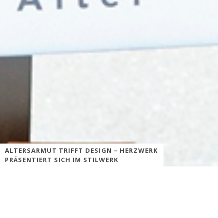
ALTERSARMUT TRIFFT DESIGN – HERZWERK
PRÄSENTIERT SICH IM STILWERK
Foto: Bereits zum zweiten Mal finden Jenny Jürgens und das DRK
im stilwerk einen Kooperationspartner, der das gemeinnützige
Projekt Herzwerk unterstützt. Das Foto zeigt Jenny Jürgens und
Jacques Tilly im Jahr 2013. Der Düsseldorfer Künstler und
Wagenbauer hat die Spendenbox für Herzwerk entworfen.