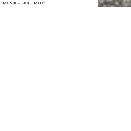
MUSIK – SPIEL MIT!“
„Musik hören kann jeder – Musik machen auch!“: Unter diesem
Motto findet am 17. Juni 2017 der bundesweite Aktionstag
„Deutschland macht Musik – spiel mit!“ statt. Nach dem großen
Erfolg des Aktionstages 2016 ist es auch in diesem Jahr das Ziel
der Veranstalter, das aktive Musizieren zu fördern, Lust zu
wecken, selbst Musik zu machen und den Zugang zu
Instrumenten so leicht zu gestalten, dass klar wird:
Jeder kann Musik machen!
Der Aktionstag richtet sich an Kinder, Jugendliche und junge
Familien sowie an Erwachsene aller Altersgruppen. Darüber
hinaus soll der Aktionstag dazu dienen, möglichst breite Teile der
Bevölkerung über die positiven Effekte, die Bedeutung, die
Vorteile und vielfältigen Möglichkeiten des Musikmachens zu
informieren.