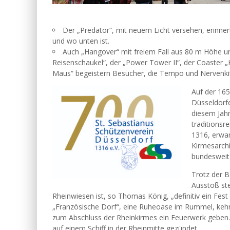
Der „Predator“, mit neuem Licht versehen, erinner
und wo unten ist.
Auch „Hangover“ mit freiem Fall aus 80 m Höhe u
Reisenschaukel“, der „Power Tower II“, der Coaster „H
Maus“ begeistern Besucher, die Tempo und Nervenkit
Auf der 165
Düsseldorfe
diesem Jahr
traditionsr
1316, erwar
Kirmesarch
bundesweit
Trotz der B
Ausstoß st
Rheinwiesen ist, so Thomas König, „definitiv ein Fest 
„Französische Dorf“, eine Ruheoase im Rummel, kehrt
zum Abschluss der Rheinkirmes ein Feuerwerk geben. 
auf einem Schiff in der Rheinmitte gezündet.