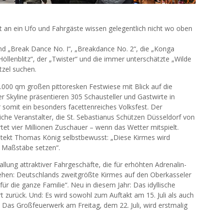
t an ein Ufo und Fahrgäste wissen gelegentlich nicht wo oben
nd „Break Dance No. I“, „Breakdance No. 2“, die „Konga
öllenblitz“, der „Twister“ und die immer unterschätzte „Wilde
zel suchen.
.000 qm großen pittoresken Festwiese mit Blick auf die
r Skyline präsentieren 305 Schausteller und Gastwirte in
 somit ein besonders facettenreiches Volksfest. Der
eiche Veranstalter, die St. Sebastianus Schützen Düsseldorf von
tet vier Millionen Zuschauer – wenn das Wetter mitspielt.
itekt Thomas König selbstbewusst: „Diese Kirmes wird
 Maßstäbe setzen“.
allung attraktiver Fahrgeschäfte, die für erhöhten Adrenalin-
ehen: Deutschlands zweitgrößte Kirmes auf den Oberkasseler
für die ganze Familie“. Neu in diesem Jahr: Das idyllische
 zurück. Und: Es wird sowohl zum Auftakt am 15. Juli als auch
Das Großfeuerwerk am Freitag, dem 22. Juli, wird erstmalig