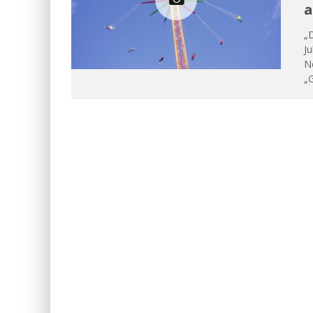
a
„
Ju
No
„