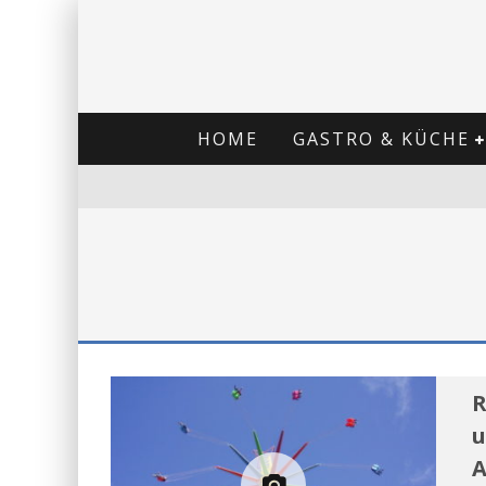
HOME
GASTRO & KÜCHE
R
u
A