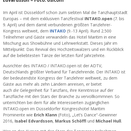
Edvardsson – Foto: osicom
Im April ist Düsseldorf schon zum siebten Mal die Tanzhauptstadt
Europas – mit dem exklusiven Tanzfestival
INTAKO.open
(7. bis
9. April) und dem damit verbundenen größten Tanzlehrer-
Kongress weltweit, dem
INTAKO
(9.-13 April). Rund 2.500
Teilnehmer und Gäste verwandeln das Hotel Maritim in eine
Mischung aus Showbühne und Lehrwerkstatt. Dieses Jahr im
Mittelpunkt: Das Revival des Hochzeitswalzers und ein Rückblick
auf die beliebtesten Tänze der letzten fünf Jahrzehnte.
Ausrichter des INTAKO / INTAKO.open ist der ADTV,
Deutschlands größter Verband für Tanzlehrende. Der INTAKO ist
der bedeutendste Kongress der Tanzlehrer weltweit, zu dem
Gäste aus mehr als zehn Ländern anreisen, er bietet
auch
die
Gelegenheit für Tanzfans, ihre Kenntnisse auf der
Tanzfläche mit den Stars der Branche zu vervollkommnen. So
unterrichten bei dem für alle Interessierten zugänglichen
INTAKO.open im Düsseldorfer Kongresshotel Maritim
Prominente wie
Erich Klann
(Foto), „Let’s Dance“-Gewinner
2016,
Isabel Edvardsson
,
Markus Schöffl
und
Michael Hull
.