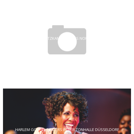
ARKTIS – SCHATZKAMMERN DES NORDENS IM ZAKK
HARLEM GOSPEL SINGERS IN DER TONHALLE DÜSSELDORF