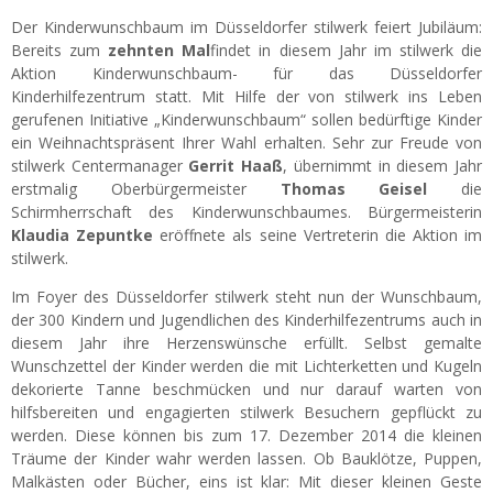
Der Kinderwunschbaum im Düsseldorfer stilwerk feiert Jubiläum:
Bereits zum
zehnten Mal
findet in diesem Jahr im stilwerk die
Aktion Kinderwunschbaum- für das Düsseldorfer
Kinderhilfezentrum statt. Mit Hilfe der von stilwerk ins Leben
gerufenen Initiative „Kinderwunschbaum“ sollen bedürftige Kinder
ein Weihnachtspräsent Ihrer Wahl erhalten. Sehr zur Freude von
stilwerk Centermanager
Gerrit Haaß
,
übernimmt in diesem Jahr
erstmalig Oberbürgermeister
Thomas Geisel
die
Schirmherrschaft des Kinderwunschbaumes. Bürgermeisterin
Klaudia Zepuntke
eröffnete als seine Vertreterin die Aktion im
stilwerk.
Im Foyer des Düsseldorfer stilwerk steht nun der Wunschbaum,
der 300 Kindern und Jugendlichen des Kinderhilfezentrums auch in
diesem Jahr ihre Herzenswünsche erfüllt. Selbst gemalte
Wunschzettel der Kinder werden die mit Lichterketten und Kugeln
dekorierte Tanne beschmücken und nur darauf warten von
hilfsbereiten und engagierten stilwerk Besuchern gepflückt zu
werden. Diese können bis zum 17. Dezember 2014 die kleinen
Träume der Kinder wahr werden lassen. Ob Bauklötze, Puppen,
Malkästen oder Bücher, eins ist klar: Mit dieser kleinen Geste