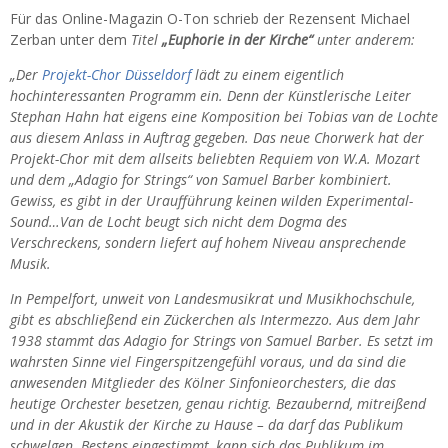
Für das Online-Magazin O-Ton schrieb der Rezensent Michael
Zerban unter dem
Titel
„Euphorie in der Kirche“
unter anderem:
„Der
Projekt-Chor Düsseldorf
lädt zu einem eigentlich
hochinteressanten Programm ein. Denn der
Künstlerische Leiter
Stephan Hahn hat eigens eine Komposition bei Tobias van de Lochte
aus diesem Anlass in Auftrag gegeben. Das neue Chorwerk hat der
Projekt-Chor mit dem allseits beliebten Requiem von W.A. Mozart
und dem „Adagio for Strings“ von Samuel Barber kombiniert.
Gewiss, es gibt in der Uraufführung keinen wilden Experimental-
Sound…Van de Locht beugt sich nicht dem Dogma des
Verschreckens, sondern liefert auf hohem Niveau ansprechende
Musik.
In Pempelfort, unweit von Landesmusikrat und Musikhochschule,
gibt es abschließend ein Zückerchen als Intermezzo. Aus dem Jahr
1938 stammt das Adagio for Strings von Samuel Barber. Es setzt im
wahrsten Sinne viel Fingerspitzengefühl voraus, und da sind die
anwesenden Mitglieder des Kölner Sinfonieorchesters, die das
heutige Orchester besetzen, genau richtig. Bezaubernd, mitreißend
und in der Akustik der Kirche zu Hause – da darf das Publikum
schwelgen. Bestens eingestimmt, kann sich das Publikum im