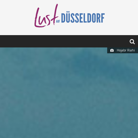
Hojabr Riahi