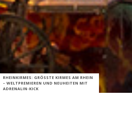
RHEINKIRMES: GRÖSSTE KIRMES AM RHEIN –
WELTPREMIEREN UND NEUHEITEN MIT A
DRENALIN-KICK
Größte Kirmes am Rhein vom 17. bis 26. Juli 2015
„Sicherste Kirmes Deutschlands“
Am kommenden Montag, dem 22. Juni, beginnt der Aufbau der
„Größten Kirmes am Rhein“ (17.-26. Juli) in Düsseldorf, die in
diesem Jahr mit Superlativen glänzt: „Es wird die sicherste Kirmes