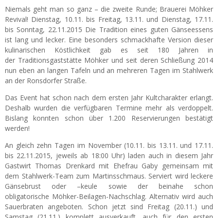
Niemals geht man so ganz – die zweite Runde; Brauerei Möhker
Revival! Dienstag, 10.11. bis Freitag, 13.11. und Dienstag, 17.11.
bis Sonntag, 22.11.2015 Die Tradition eines guten Gänseessens
ist lang und lecker. Eine besonders schmackhafte Version dieser
kulinarischen Köstlichkeit gab es seit 180 Jahren in
der Traditionsgaststätte Möhker und seit deren Schließung 2014
nun eben an langen Tafeln und an mehreren Tagen im Stahlwerk
an der Ronsdorfer Straße.
Das Event hat schon nach dem ersten Jahr Kultcharakter erlangt.
Deshalb wurden die verfügbaren Termine mehr als verdoppelt.
Bislang konnten schon über 1.200 Reservierungen bestätigt
werden!
An gleich zehn Tagen im November (10.11. bis 13.11. und 17.11.
bis 22.11.2015, jeweils ab 18:00 Uhr) laden auch in diesem Jahr
Gastwirt Thomas Drenkard mit Ehefrau Gaby gemeinsam mit
dem Stahlwerk-Team zum Martinsschmaus. Serviert wird leckere
Gänsebrust oder –keule sowie der beinahe schon
obligatorische Möhker-Beilagen-Nachschlag. Alternativ wird auch
Sauerbraten angeboten. Schon jetzt sind Freitag (20.11.) und
Samstag (21.11.) komplett ausverkauft, auch für den ersten