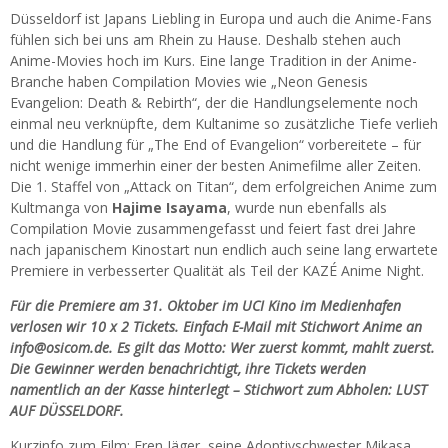
Düsseldorf ist Japans Liebling in Europa und auch die Anime-Fans
fühlen sich bei uns am Rhein zu Hause. Deshalb stehen auch
Anime-Movies hoch im Kurs. Eine lange Tradition in der Anime-
Branche haben Compilation Movies wie „Neon Genesis
Evangelion: Death & Rebirth“, der die Handlungselemente noch
einmal neu verknüpfte, dem Kultanime so zusätzliche Tiefe verlieh
und die Handlung für „The End of Evangelion“ vorbereitete – für
nicht wenige immerhin einer der besten Animefilme aller Zeiten.
Die 1. Staffel von „Attack on Titan“, dem erfolgreichen Anime zum
Kultmanga von
Hajime Isayama
, wurde nun ebenfalls als
Compilation Movie zusammengefasst und feiert fast drei Jahre
nach japanischem Kinostart nun endlich auch seine lang erwartete
Premiere in verbesserter Qualität als Teil der KAZÉ Anime Night.
Für die Premiere am 31. Oktober im UCI Kino im Medienhafen
verlosen wir 10 x 2 Tickets. Einfach E-Mail mit Stichwort Anime an
info@osicom.de. Es gilt das Motto: Wer zuerst kommt, mahlt zuerst.
Die Gewinner werden benachrichtigt, ihre Tickets werden
namentlich an der Kasse hinterlegt – Stichwort zum Abholen: LUST
AUF DÜSSELDORF.
Kurzinfo zum Film: Eren Jäger, seine Adoptivschwester Mikasa