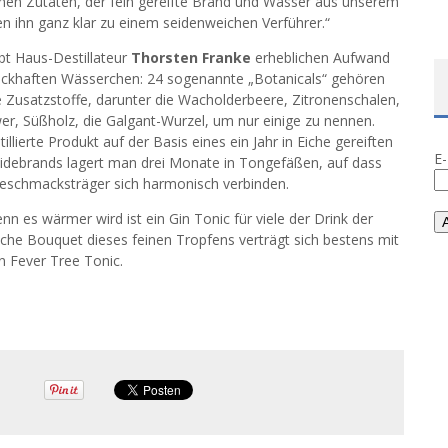
chen Zutaten, der fein gereifte Brand und Wasser aus unserem
 ihn ganz klar zu einem seidenweichen Verführer.“
ibt Haus-Destillateur
Thorsten Franke
erheblichen Aufwand
khaften Wässerchen: 24 sogenannte „Botanicals“ gehören
e Zusatzstoffe, darunter die Wacholderbeere, Zitronenschalen,
er, Süßholz, die Galgant-Wurzel, um nur einige zu nennen.
llierte Produkt auf der Basis eines ein Jahr in Eiche gereiften
E
debrands lagert man drei Monate in Tongefäßen, auf dass
Geschmacksträger sich harmonisch verbinden.
nn es wärmer wird ist ein Gin Tonic für viele der Drink der
sche Bouquet dieses feinen Tropfens verträgt sich bestens mit
n Fever Tree Tonic.