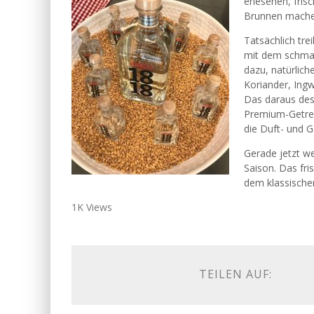
erlesenen, fris
Brunnen machen
Tatsächlich tre
mit dem schmac
dazu, natürlich
Koriander, Ingw
Das daraus desti
Premium-Getrei
die Duft- und 
Gerade jetzt we
Saison. Das fri
dem klassische
1K Views
TEILEN AUF: