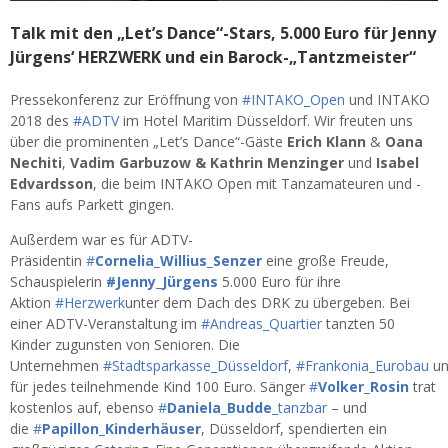
Talk mit den „Let’s Dance“-Stars, 5.000 Euro für Jenny
Jürgens‘ HERZWERK und ein Barock-„Tantzmeister“
Pressekonferenz zur Eröffnung von
#
INTAKO_Open
und INTAKO
2018 des
#
ADTV
im Hotel Maritim Düsseldorf. Wir freuten uns
über die prominenten „Let’s Dance“-Gäste
Erich Klann
&
Oana
Nechiti
,
Vadim Garbuzow & Kathrin Menzinger
und
Isabel
Edvardsson
, die beim INTAKO Open mit Tanzamateuren und -
Fans aufs Parkett gingen.
Außerdem war es für ADTV-
Präsidentin
#
Cornelia_Willius_Senzer
eine große Freude,
Schauspielerin
#
Jenny_Jürgens
5.000 Euro für ihre
Aktion
#
Herzwerk
unter dem Dach de
s DRK zu übergeben. Bei
einer ADTV-Veranstaltung im
#
Andreas_Quartier
tanzten 50
Kinder zugunsten von Senioren. Die
Unternehmen
#
Stadtsparkasse_Düsseldorf
,
#
Frankonia_Eurobau
u
für jedes teilnehmende Kind 100 Euro. Sänger
#
Volker_Rosin
trat
kostenlos auf, ebenso
#
Daniela_Budde
_tanzbar
– und
die
#
Papillon_Kinderhäuser
, Düsseldorf, spendierten ein