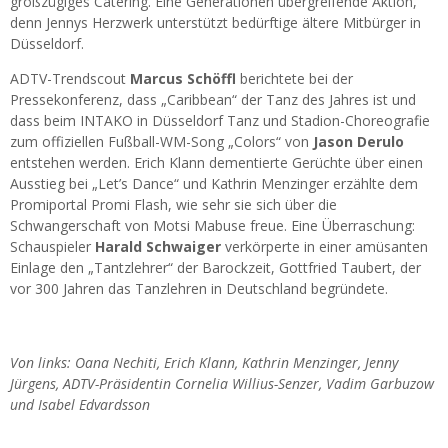
großzügiges Catering. Eine Generationen übergreifende Aktion,
denn Jennys Herzwerk unterstützt bedürftige ältere Mitbürger in
Düsseldorf.
ADTV-Trendscout
Marcus Schöffl
berichtete bei der
Pressekonferenz, dass „Caribbean“ der Tanz des Jahres ist und
dass beim INTAKO in Düsseldorf Tanz und Stadion-Choreografie
zum offiziellen Fußball-WM-Song „Colors“ von
Jason Derulo
entstehen werden. Erich Klann dementierte Gerüchte über einen
Ausstieg bei „Let’s Dance“ und Kathrin Menzinger erzählte dem
Promiportal Promi Flash, wie sehr sie sich über die
Schwangerschaft von Motsi Mabuse freue. Eine Überraschung:
Schauspieler
Harald Schwaiger
verkörperte in einer amüsanten
Einlage den „Tantzlehrer“ der Barockzeit, Gottfried Taubert, der
vor 300 Jahren das Tanzlehren in Deutschland begründete.
Von links: Oana Nechiti, Erich Klann, Kathrin Menzinger, Jenny
Jürgens, ADTV-Präsidentin Cornelia Willius-Senzer, Vadim Garbuzow
und Isabel Edvardsson