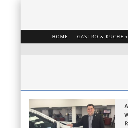
HOME
GASTRO & KÜCHE
A
W
R