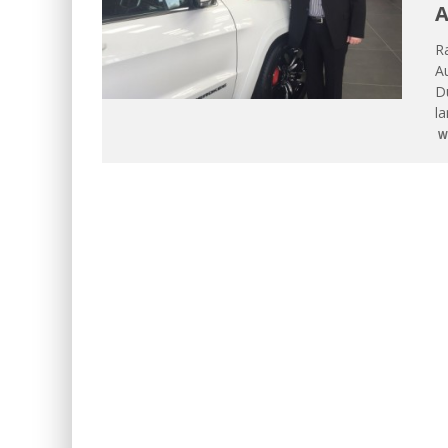
Ra
A
D
l
W