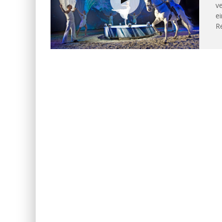
v
e
Re