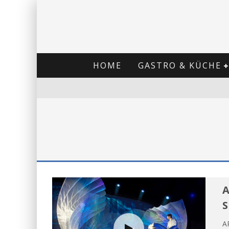
HOME
GASTRO & KÜCHE
A
S
A