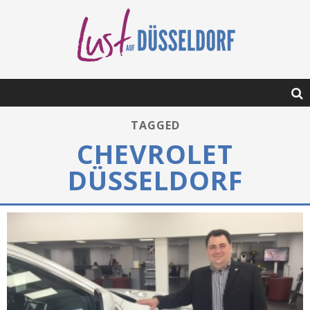
TAGGED
CHEVROLET
DÜSSELDORF