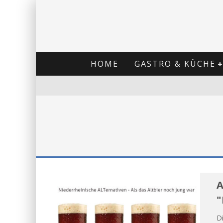
HOME
GASTRO & KÜCHE
A
"
Di