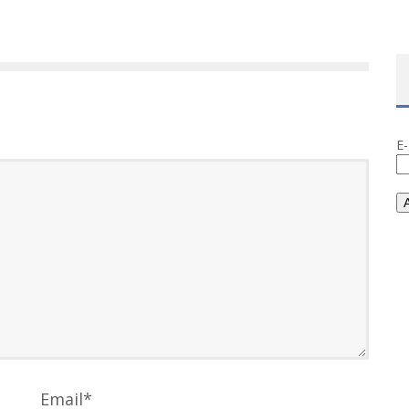
E
Email
*