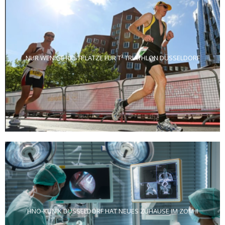
NUR WENIGE RESTPLÄTZE FÜR T³ TRIATHLON DÜSSELDORF
HNO-KLINIK DÜSSELDORF HAT NEUES ZUHAUSE IM ZOM II