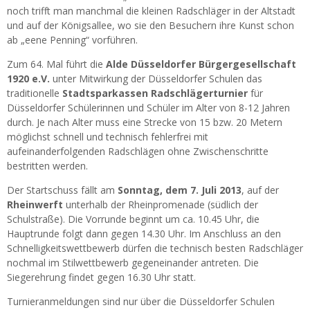
noch trifft man manchmal die kleinen Radschläger in der Altstadt
und auf der Königsallee, wo sie den Besuchern ihre Kunst schon
ab „eene Penning“ vorführen.
Zum 64. Mal führt die
Alde Düsseldorfer Bürgergesellschaft
1920 e.V.
unter Mitwirkung der Düsseldorfer Schulen das
traditionelle
Stadtsparkassen Radschlägerturnier
für
Düsseldorfer Schülerinnen und Schüler im Alter von 8-12 Jahren
durch. Je nach Alter muss eine Strecke von 15 bzw. 20 Metern
möglichst schnell und technisch fehlerfrei mit
aufeinanderfolgenden Radschlägen ohne Zwischenschritte
bestritten werden.
Der Startschuss fällt am
Sonntag, dem 7. Juli 2013
, auf der
Rheinwerft
unterhalb der Rheinpromenade (südlich der
Schulstraße). Die Vorrunde beginnt um ca. 10.45 Uhr, die
Hauptrunde folgt dann gegen 14.30 Uhr. Im Anschluss an den
Schnelligkeitswettbewerb dürfen die technisch besten Radschläger
nochmal im Stilwettbewerb gegeneinander antreten. Die
Siegerehrung findet gegen 16.30 Uhr statt.
Turnieranmeldungen sind nur über die Düsseldorfer Schulen