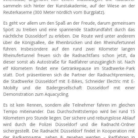
sammeln sich hinter der Kunstakademie, auf der Wiese an der
Reuterkaserne (300 Meter nördlich vom Burgplatz).
Es geht vor allem um den Spaß an der Freude, darum gemeinsam
Sport zu treiben und eine spannende Stadtrundfahrt durch das
nächtliche Düsseldorf zu erleben. Die Route wird unter anderem
über die Königsallee, die Rheinbrücken und den Rheinufertunnel
führen. Insbesondere auf den rund zwei Kilometer langen
Rheinufertunnel freuen sich die Radnachtfans schon jetzt, da
dieser sonst als Autostraße für Radfahrer unzugänglich ist. Nach
elf Kilometern findet eine Getränkepause im Stadtwerke-Park
statt. Dort präsentieren sich die Partner der Radnachtpremiere,
die Stadtwerke Düsseldorf mit E-Bikes, Schneider Electric mit E-
Mobilty und die Bädergesellschaft Düsseldorf mit einer
Demonstration zum Aquacycling.
Es ist kein Rennen, sondern alle Teilnehmer fahren im gleichen
Tempo miteinander. Das Durchschnittstempo wird bei rund 15
Kilometern pro Stunde liegen. Der sichere und reibungslose Ablauf
wird durch die Polizei Düsseldorf und die Radnacht-Ordner
sichergestellt. Die Radnacht Düsseldorf findet in Kooperation mit
der Radkampagne „sehen & gesehen werden – Radfahren in