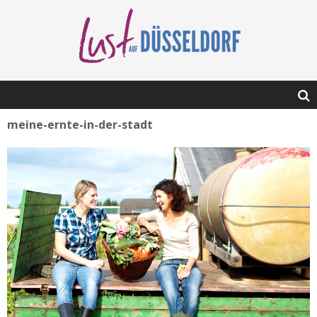
meine-ernte-in-der-stadt