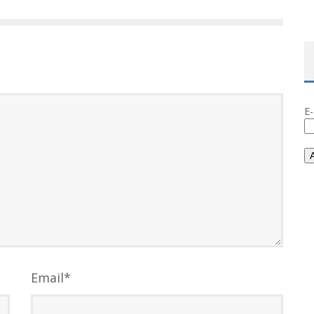
E
Email
*