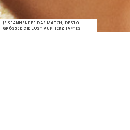
JE SPANNENDER DAS MATCH, DESTO
GRÖSSER DIE LUST AUF HERZHAFTES
Was essen und trinken deutsche Fußballfans zur
Weltmeisterschaft 2014 am liebsten? Eine repräsentative Umfrage
des Verbraucherportals brandnooz (
www.brandnooz.de
) zum Ess-
und Trinkverhalten während der WM ergab:
Grillgut ist das beliebteste Fußballessen und Bier ist und bleibt der
Getränkefavorit, dicht gefolgt von Biermixgetränken und Cola-
Getränken.
Und: Je heißblütiger die Fußballbegegnung, desto größer die Lust
auf herzhafte und salzige Knabbereien. Rund 35 % essen übrigens
während des Spiels.