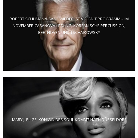
ROBERT SCHUMANN-SAAL: WIEDER IST VIELFALT PROGRAMM – IM
NOVEMBER CASANOVA-LESUNG, KOREANISCHE PERCUSSION,
BEETHOVEN UND TSCHAIKOWSKY
MARY J. BLIGE: KÖNIGIN DES SOUL KOMMT NACH DÜSSELDORF