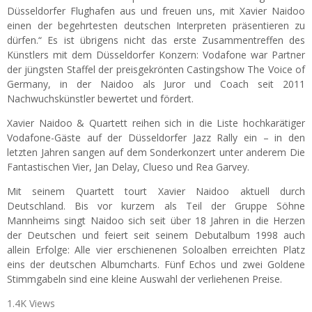
Düsseldorfer Flughafen aus und freuen uns, mit Xavier Naidoo
einen der begehrtesten deutschen Interpreten präsentieren zu
dürfen.“ Es ist übrigens nicht das erste Zusammentreffen des
Künstlers mit dem Düsseldorfer Konzern: Vodafone war Partner
der jüngsten Staffel der preisgekrönten Castingshow The Voice of
Germany, in der Naidoo als Juror und Coach seit 2011
Nachwuchskünstler bewertet und fördert.
Xavier Naidoo & Quartett reihen sich in die Liste hochkarätiger
Vodafone-Gäste auf der Düsseldorfer Jazz Rally ein – in den
letzten Jahren sangen auf dem Sonderkonzert unter anderem Die
Fantastischen Vier, Jan Delay, Clueso und Rea Garvey.
Mit seinem Quartett tourt Xavier Naidoo aktuell durch
Deutschland. Bis vor kurzem als Teil der Gruppe Söhne
Mannheims singt Naidoo sich seit über 18 Jahren in die Herzen
der Deutschen und feiert seit seinem Debutalbum 1998 auch
allein Erfolge: Alle vier erschienenen Soloalben erreichten Platz
eins der deutschen Albumcharts. Fünf Echos und zwei Goldene
Stimmgabeln sind eine kleine Auswahl der verliehenen Preise.
1.4K Views