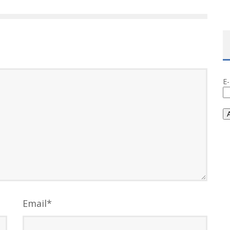
E
Email
*