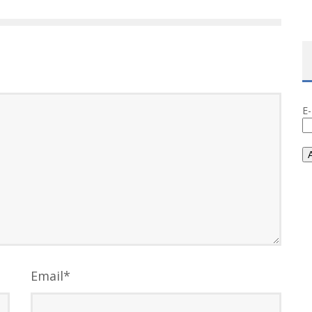
E
Email
*