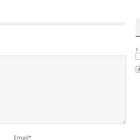
E
Email
*