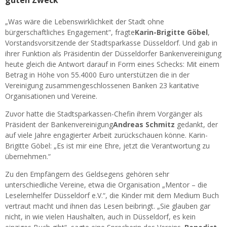
guten Zweck
„Was wäre die Lebenswirklichkeit der Stadt ohne
bürgerschaftliches Engagement“, fragte
Karin-Brigitte Göbel
,
Vorstandsvorsitzende der Stadtsparkasse Düsseldorf. Und gab in
ihrer Funktion als Präsidentin der Düsseldorfer Bankenvereinigung
heute gleich die Antwort darauf in Form eines Schecks: Mit einem
Betrag in Höhe von 55.4000 Euro unterstützen die in der
Vereinigung zusammengeschlossenen Banken 23 karitative
Organisationen und Vereine.
Zuvor hatte die Stadtsparkassen-Chefin ihrem Vorgänger als
Präsident der Bankenvereinigung
Andreas Schmitz
gedankt, der
auf viele Jahre engagierter Arbeit zurückschauen könne. Karin-
Brigitte Göbel: „Es ist mir eine Ehre, jetzt die Verantwortung zu
übernehmen.“
Zu den Empfängern des Geldsegens gehören sehr
unterschiedliche Vereine, etwa die Organisation „Mentor – die
Leselernhelfer Düsseldorf e.V.“, die Kinder mit dem Medium Buch
vertraut macht und ihnen das Lesen beibringt. „Sie glauben gar
nicht, in wie vielen Haushalten, auch in Düsseldorf, es kein