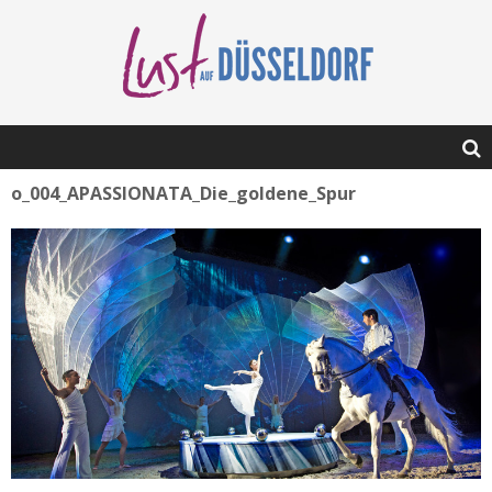
o_004_APASSIONATA_Die_goldene_Spur