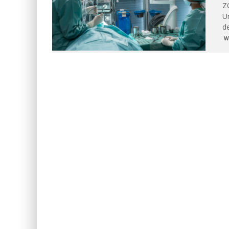
Z
U
d
W