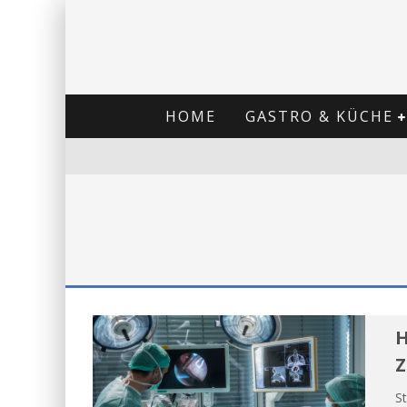
HOME
GASTRO & KÜCHE
H
Z
St