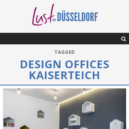
TAGGED
DESIGN OFFICES
KAISERTEICH