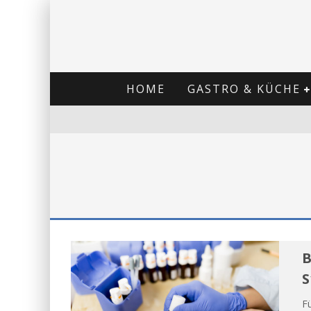
HOME
GASTRO & KÜCHE
B
S
Fü