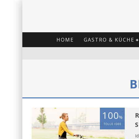
HOME
GASTRO & KÜCHE
B
100
R
%
S
TOLLE IDEE
I