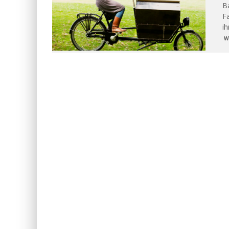
Ba
Fa
ih
W