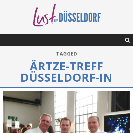
TAGGED
ÄRTZE-TREFF
DÜSSELDORF-IN