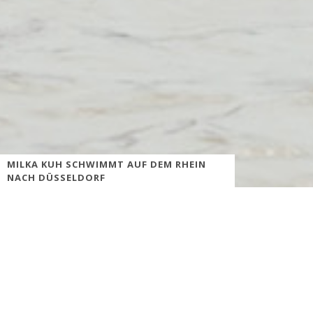
MILKA KUH SCHWIMMT AUF DEM RHEIN
NACH DÜSSELDORF
„#muhboot“ nimmt zarten Kurs auf Düsseldorf –
Milka
Kuh lädt auf dem Wasserweg zu zarten Gesten ein:
Ein „Stups“ geht durch Deutschland und Österreich, denn auf dem
Milka #muhboot tourt die lila Kuh unter dem Motto „Trau dich
zart zu sein“ erstmals über Rhein, Elbe, Main, Donau & Co.
Anderen Freude bereiten und gemeinsam Spaß haben – so lautet
die Devise der #muhboot-Tour, die von Hamburg bis nach Wien