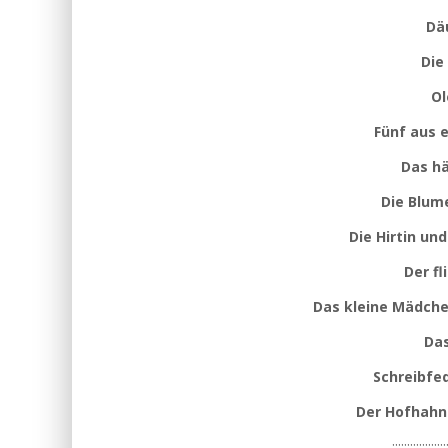
Dä
Die
Ol
Fünf aus 
Das hä
Die Blume
Die Hirtin un
Der fl
Das kleine Mädche
Da
Schreibfe
Der Hofhahn
::::::::::::::::::