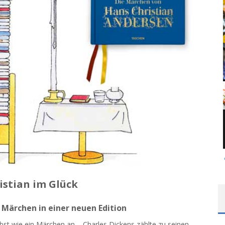
istian im Glück
Märchen in einer neuen Edition
bst wie ein Märchen an – Charles Dickens zählte zu seinen