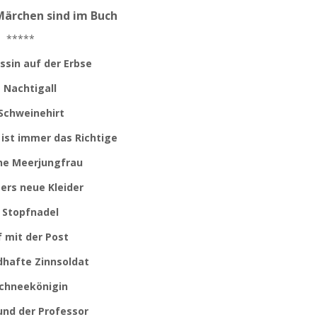
Märchen sind im Buch
*****
essin auf der Erbse
 Nachtigall
Schweinehirt
 ist immer das Richtige
ine Meerjungfrau
ers neue Kleider
 Stopfnadel
 mit der Post
dhafte Zinnsoldat
Schneekönigin
und der Professor