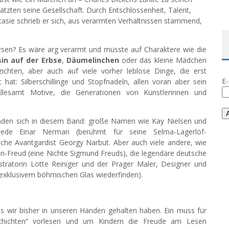
zten seine Gesellschaft. Durch Entschlossenheit, Talent,
asie schrieb er sich, aus verarmten Verhältnissen stammend,
sen? Es wäre arg verarmt und müsste auf Charaktere wie die
sin auf der Erbse
,
Däumelinchen
oder das kleine Mädchen
ichten, aber auch auf viele vorher leblose Dinge, die erst
E
at: Silberschillinge und Stopfnadeln, allen voran aber sein
Allesamt Motive, die Generationen von Künstlerinnen und
inden sich in diesem Band: große Namen wie Kay Nielsen und
ede Einar Nerman (berühmt für seine Selma-Lagerlöf-
nische Avantgardist Georgy Narbut. Aber auch viele andere, wie
n-Freud (eine Nichte Sigmund Freuds), die legendäre deutsche
ustratorin Lotte Reiniger und der Prager Maler, Designer und
 exklusivem böhmischen Glas wiederfinden).
s wir bisher in unseren Händen gehalten haben. Ein muss für
schichten“ vorlesen und um Kindern die Freude am Lesen