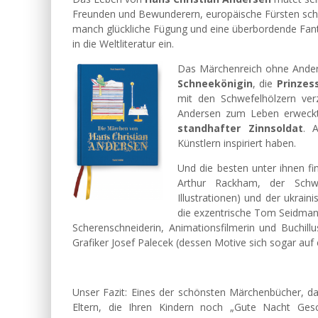
Freunden und Bewunderern, europäische Fürsten schät
manch glückliche Fügung und eine überbordende Fant
in die Weltliteratur ein.
Das Märchenreich ohne Ander
Schneekönigin
, die
Prinzes
mit den Schwefelhölzern verz
Andersen zum Leben erweckt h
standhafter Zinnsoldat
. 
Künstlern inspiriert haben.
Und die besten unter ihnen f
Arthur Rackham, der Schw
Illustrationen) und der ukrai
die exzentrische Tom Seidman
Scherenschneiderin, Animationsfilmerin und Buchill
Grafiker Josef Palecek (dessen Motive sich sogar auf
Unser Fazit: Eines der schönsten Märchenbücher, da
Eltern, die Ihren Kindern noch „Gute Nacht Ge