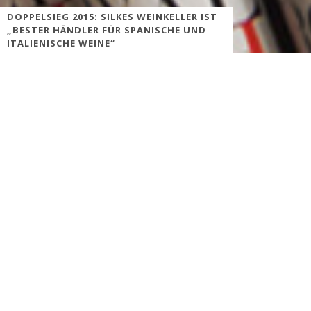
DOPPELSIEG 2015: SILKES WEINKELLER IST
„BESTER HÄNDLER FÜR SPANISCHE UND
ITALIENISCHE WEINE“
Das renommierte Fachmagazin „selection“ hat auch in diesem
Jahr den besten Weinhändler Deutschlands ausgezeichnet. Silkes
Weinkeller gewann mit seinem Sortiment im Rahmen des großen
Verkostungswettbewerbes den Titel „Bester Weinhändler
Deutschlands – spanische Weine“ und „Bester Weinhändler
Deutschlands – italienische Weine“!
Für den Wettbewerb um diesen Titel wurde von den
teilnehmenden Weinhändlern eine Auswahl von verschiedenen
Weinen in unterschiedlichen Grund- und Preiskategorien
eingereicht. Der Weinhändler mit dem besten Sortiment wurde
der beste Weinhändler Deutschlands. Alle Weine wurden im
Blindverfahren degustiert, d.h. diese wurden der Fachjury –
bestehend aus Sommeliers, Winzern, Weinfachhändlern und
Gastronomen – ausschließlich verdeckt vorgestellt. Dieses
Verfahren garantierte, dass die Jury neutral und unbeeindruckt
vom Namen des Erzeugers zu ihrer Bewertung kam.