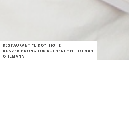
RESTAURANT “LIDO”: HOHE
AUSZEICHNUNG FÜR KÜCHENCHEF FLORIAN
OHLMANN
Das Düsseldorfer Gourmetrestaurant „Lido“, der puristisch
gestalteter Glaskubus mit großartiger Aussicht auf den
Medienhafen, steht für eine französisch inspirierte, hochwertige
Gourmetküche. Der Küchenchef des Restaurants, Florian
Ohlmann, wurde jetzt in die „Confrérie de la Chaine des
Rotisseurs“ aufgenommen, eine renommierte internationale
gastronomische Gesellschaft mit Sitz in Paris. Der Haute Cuisine
verpflichtet, beruft sie sich auf die Traditionen und Praktiken der
alten königlichen französischen „Gilde von Gänseröstern“ und
fördert die Aufrechterhaltung gastronomischer Werte und
gepflegter Tischsitten.