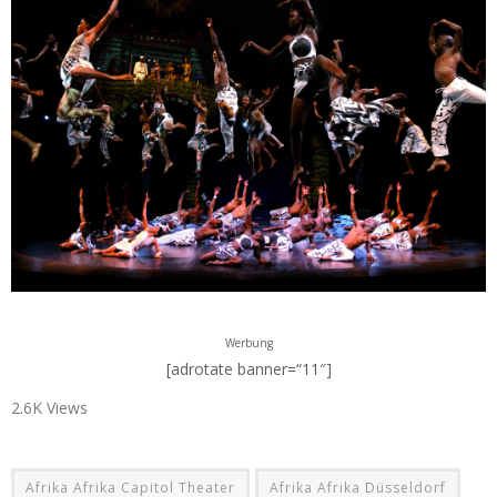
Werbung
[adrotate banner=“11″]
2.6K Views
Afrika Afrika Capitol Theater
Afrika Afrika Düsseldorf