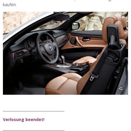
kaufen.
___________________________________
Verlosung beendet!
___________________________________